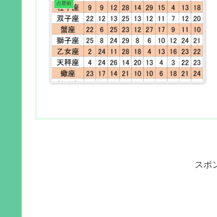
占星術
スポ