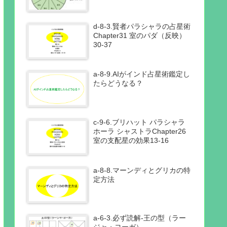
d-8-3.賢者パラシャラの占星術
Chapter31 室のパダ（反映）
30-37
a-8-9.AIがインド占星術鑑定し
たらどうなる？
c-9-6.ブリハット パラシャラ
ホーラ シャストラChapter26
室の支配星の効果13-16
a-8-8.マーンディとグリカの特
定方法
a-6-3.必ず読解-王の型（ラー