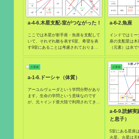
a-4-6.木星支配-室がつながった！
a-6-2.魚座
ここでは木星が射手座・魚座を支配して
インドではミー
いて、それぞれ敵を表す6室、希望を表
座の支配星は木
す9室にあることは考慮されておりませ
（元素）は水で
ん。インド式占星術において支配星座が
性があります。
どの室に位置しているのかはとても重要
ン）です。最高
です。支配星座が位置する室をその星が
す。この星座が
占星術
占星術
支配しているからです。
星はありません
a-1-6.ドーシャ（体質）
アーユルヴェーダという学問分野があり
ます。生命の学問という意味なのです
が、元々インド亜大陸で利用されてきた
医学だと考えていただいて良いと思いま
a-6-9.読
す。このアーユルヴェーダにおいて体質
と息子）
調査無しでは何一つ処方できないほどに
体質の特定は重要なのです。
5室にある星座
火星。火星は天