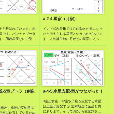
a-2-4.星宿（月宿）
ナと呼ばれています。魚
インド式占星術では月の動きが元になっ
星です。パンチャブータ
たと考えられる星宿というものがありま
す。偶数星座なので受動
す。人の誕生時に月がどの星宿に入って
カーストは僧侶（バラモ
いるのかを見ると、その人の大まかな性
星位となる星は金星で
質がわかります。また、星宿がわかると
ムーラトリコーナとなる
男女の相性もわかるためとても便利で
占星術
。
す。
解実践-5室プトラ（創造
a-4-5.水星支配-室がつながった！
3室乙女座・12室双子座を支配する水星
は土星が支配する8室水瓶座に金星と共
は蠍座。蠍座の支配星は
にあります。そして8室から生家族を表
秤座に位置しているため