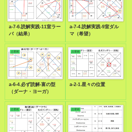
a-7-6.読解実践-11室ラー
a-7-4.読解実践-9室ダル
バ（結果）
マ（希望）
占星術
占星術
a-6-4.必ず読解-富の型
a-2-1.星々の位置
（ダーナ・ヨーガ）
占星術
占星術