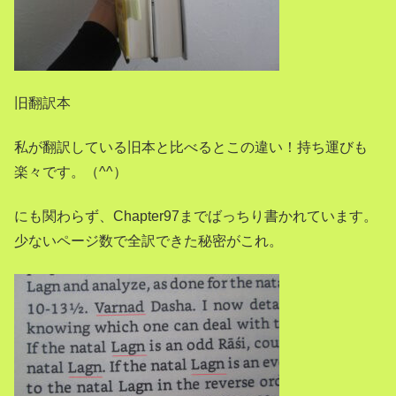
旧翻訳本
私が翻訳している旧本と比べるとこの違い！持ち運びも
楽々です。（^^）
にも関わらず、Chapter97までばっちり書かれています。
少ないページ数で全訳できた秘密がこれ。