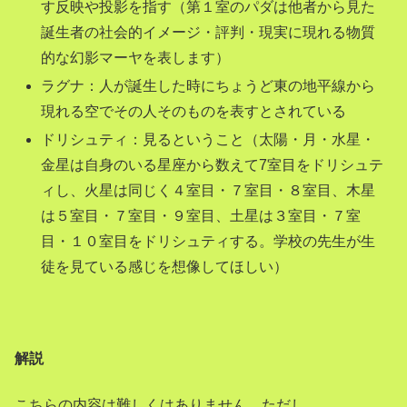
す反映や投影を指す（第１室のパダは他者から見た
誕生者の社会的イメージ・評判・現実に現れる物質
的な幻影マーヤを表します）
ラグナ：人が誕生した時にちょうど東の地平線から
現れる空でその人そのものを表すとされている
ドリシュティ：見るということ（太陽・月・水星・
金星は自身のいる星座から数えて7室目をドリシュテ
ィし、火星は同じく４室目・７室目・８室目、木星
は５室目・７室目・９室目、土星は３室目・７室
目・１０室目をドリシュティする。学校の先生が生
徒を見ている感じを想像してほしい）
解説
こちらの内容は難しくはありません。ただし、