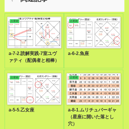
占星術
占星術
a-7-2.読解実践-7室ユヴ
a-6-2.魚座
ァティ（配偶者と相棒）
占星術
占星術
a-5-5.乙女座
a-8-1.ムリチュバーギャ
（星座に開いた落とし
穴）