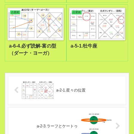
占星術
占星術
a-6-4.必ず読解-富の型
a-5-1.牡牛座
（ダーナ・ヨーガ）
a-2-1.星々の位置
a-2-3.ラーフとケートゥ