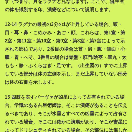
す（つまり、月をラグナと見なします)。ここで、誕生者
の体を識別する印、潰瘍などについて説明します。
12-14 ラグナの最初の3分の1が上昇している場合、頭・
目・耳・鼻・こめかみ・あご・顔、これらは、第1室・第
2室・第11室・第10室・第9室・第8室・第7室によって示
される部位であり、2番目の場合は首・肩・腕・側面・心
臓・胃・へそ、3番目の場合は骨盤・肛門/陰茎・睾丸・太
もも・膝・ふくらはぎ・足です。（出生図の）すでに上昇
している部分は体の左側を示し、まだ上昇していない部分
は体の右側を示します。
15 四肢を表すバーヴァが凶星によって占有されている場
合、学識のある占星術師は、そこに潰瘍があることを伝え
るべきであり、そこが水星とすべての凶星によって占有さ
れている場合、そこには確かに潰瘍があり、そこが吉星に
よってドリシュティされている場合、その部位には傷しか