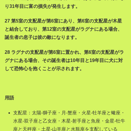
り31年目に富の損失が発生します。
27 第5室の支配星が第6室にあり、第6室の支配星が木星
と結合しており、第12室の支配星がラグナにある場合、
誕生者の息子は彼の敵になります。
28 ラグナの支配星が第6室に置かれ、第6室の支配星がラ
グナにある場合、その誕生者は10年目と19年目に犬に対
して恐怖心を抱くことが示されます。
用語
支配星：太陽-獅子座・月-蟹座・火星-牡羊座と蠍座・
水星-双子座と乙女座・木星-射手座と魚座・金星-牡牛
座と天秤座・土星-山羊座と水瓶座を支配している