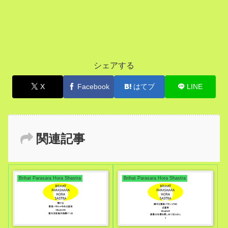
シェアする
X
Facebook
はてブ
LINE
関連記事
Brihat Parasara Hora Shastra
Brihat Parasara Hora Shastra