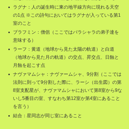
ラグナ：人の誕生時に東の地平線方向に現れる天空
の1点 ※この詩句においてはラグナが入っている第1
室のこと
ブラフミン：僧侶（ここではパラシャラの弟子達を
意味する）
ラーフ：黄道（地球から見た太陽の軌道）と白道
（地球から見た月の軌道）の交点、昇交点、日蝕と
月蝕を起こす点
ナヴァマムシャ
：ナヴァームシャ、9分割（ここでは
法則に則って9分割した際に、ラーシ（出生図）の第
8室支配星が、ナヴァマムシャにおいて第8室から9な
いし5番目の室、すなわち第12室か第4室にあること
を言う）
結合：星同志が同じ室にあること