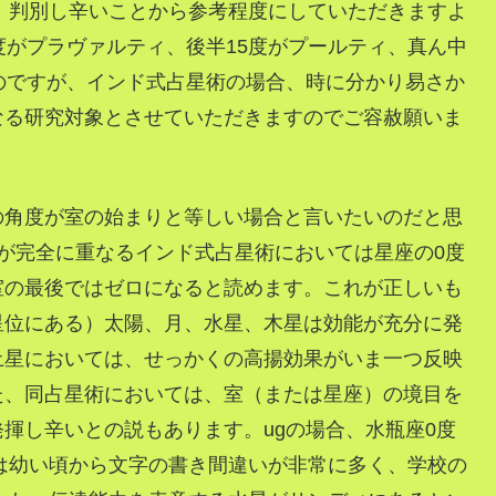
か、判別し辛いことから参考程度にしていただきますよ
度がプラヴァルティ、後半15度がプールティ、真ん中
のですが、インド式占星術の場合、時に分かり易さか
なる研究対象とさせていただきますのでご容赦願いま
の角度が室の始まりと等しい場合と言いたいのだと思
が完全に重なるインド式占星術においては星座の0度
室の最後ではゼロになると読めます。これが正しいも
星位にある）太陽、月、水星、木星は効能が充分に発
土星においては、せっかくの高揚効果がいま一つ反映
た、同占星術においては、室（または星座）の境目を
揮し辛いとの説もあります。ugの場合、水瓶座0度
gは幼い頃から文字の書き間違いが非常に多く、学校の