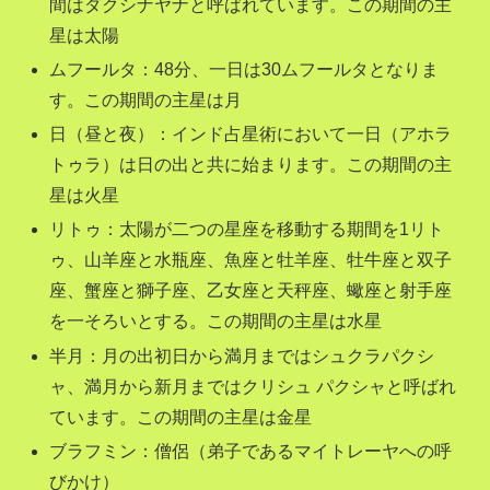
間はダクシナヤナと呼ばれています。この期間の主
星は太陽
ムフールタ：48分、一日は30ムフールタとなりま
す。この期間の主星は月
日（昼と夜）：インド占星術において一日（アホラ
トゥラ）は日の出と共に始まります。この期間の主
星は火星
リトゥ：太陽が二つの星座を移動する期間を1リト
ゥ、山羊座と水瓶座、魚座と牡羊座、牡牛座と双子
座、蟹座と獅子座、乙女座と天秤座、蠍座と射手座
を一そろいとする。この期間の主星は水星
半月：月の出初日から満月まではシュクラパクシ
ャ、満月から新月まではクリシュ パクシャと呼ばれ
ています。この期間の主星は金星
ブラフミン：僧侶（弟子であるマイトレーヤへの呼
びかけ）