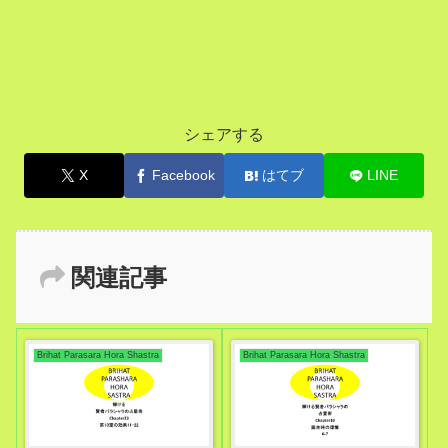
シェアする
X
Facebook
はてブ
LINE
関連記事
Brihat Parasara Hora Shastra
Brihat Parasara Hora Shastra