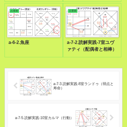
占星術
占星術
a-6-2.魚座
a-7-2.読解実践-7室ユヴ
ァティ（配偶者と相棒）
a-7-3.読解実践-8室ランドゥ（弱点と
寿命）
a-7-5.読解実践-10室カルマ（行動）