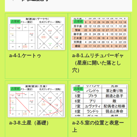
占星術
占星術
a-4-1.ケートゥ
a-8-1.ムリチュバーギャ
（星座に開いた落とし
穴）
占星術
占星術
a-3-8.土星（基礎）
a-2-5.室の位置と表意ー
上