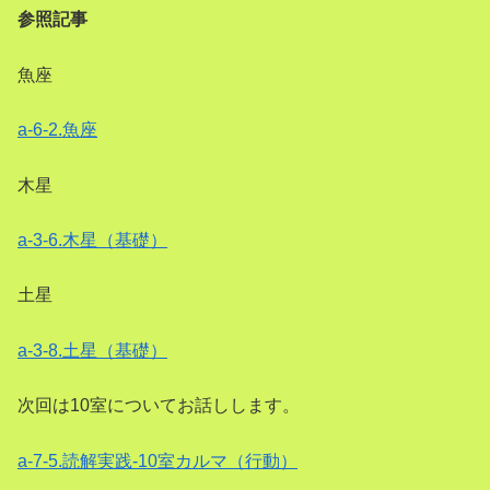
参照記事
魚座
a-6-2.魚座
木星
a-3-6.木星（基礎）
土星
a-3-8.土星（基礎）
次回は10室についてお話しします。
a-7-5.読解実践-10室カルマ（行動）