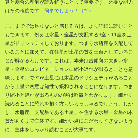
算と割合の理解が読み解きにとって重要です。必要な能力
はその程度です。
簡単でしょう！（^^）
ここまででは足りないと感じる方は、より詳細に読むこと
もできます。例えば水星・金星が支配する3室・11室を土
星がドリシュティしております。つまり水瓶座を支配して
いることに加えて、在住星が土星の質を土台としているこ
とが解かるわけです。これは、本来は吉傾向の大きい水
星・金星のコンビネーションに縮小遅れが出るとことを意
味します。ですが土星には木星のドリシュティがあること
から土星の凶意は知性で緩和されることになります。つま
り縮小と遅れが出るものの害は軽微とわかります。細かく
読めることに恐れを抱く方もいらっしゃるでしょう。しか
し、水瓶座、支配星である土星、在住する水星・金星の本
質があくまで主体です。細かい点にこだわりすぎないよう
に、主体をしっかり読むことが大事です。