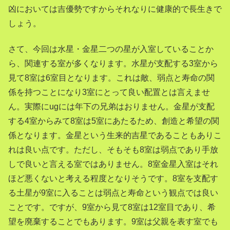
凶においては吉優勢ですからそれなりに健康的で長生きで
しょう。
さて、今回は水星・金星二つの星が入室していることか
ら、関連する室が多くなります。水星が支配する3室から
見て8室は6室目となります。これは敵、弱点と寿命の関
係を持つことになり3室にとって良い配置とは言えませ
ん。実際にugには年下の兄弟はおりません。金星が支配
する4室からみて8室は5室にあたるため、創造と希望の関
係となります。金星という生来的吉星であることもありこ
れは良い点です。ただし、そもそも8室は弱点であり手放
しで良いと言える室ではありません。8室金星入室はそれ
ほど悪くないと考える程度となりそうです。8室を支配す
る土星が9室に入ることは弱点と寿命という観点では良い
ことです。ですが、9室から見て8室は12室目であり、希
望を廃棄することでもあります。9室は父親を表す室でも