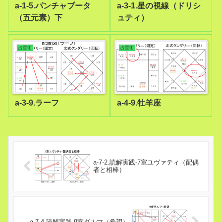
a-1-5.パンチャブータ
a-3-1.星の視線（ドリシ
（五元素）下
ュティ）
占星術
占星術
a-3-9.ラーフ
a-4-9.牡羊座
a-7-2.読解実践-7室ユヴァティ（配偶
者と相棒）
a-7-4.読解実践-9室ダルマ（希望）