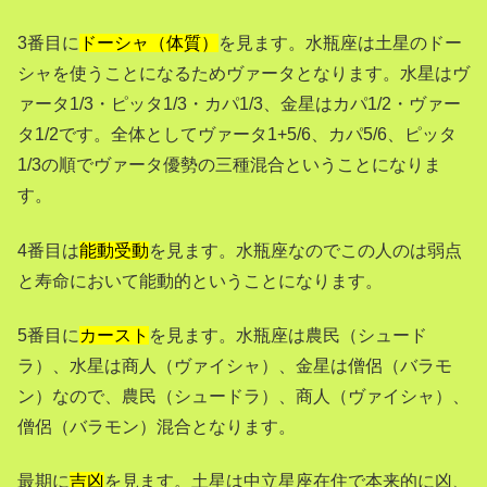
3番目に
ドーシャ（体質）
を見ます。水瓶座は土星のドー
シャを使うことになるためヴァータとなります。水星はヴ
ァータ1/3・ピッタ1/3・カパ1/3、金星はカパ1/2・ヴァー
タ1/2です。全体としてヴァータ1+5/6、カパ5/6、ピッタ
1/3の順でヴァータ優勢の三種混合ということになりま
す。
4番目は
能動受動
を見ます。水瓶座なのでこの人のは弱点
と寿命において能動的ということになります。
5番目に
カースト
を見ます。水瓶座は農民（シュード
ラ）、水星は商人（ヴァイシャ）、金星は僧侶（バラモ
ン）なので、農民（シュードラ）、商人（ヴァイシャ）、
僧侶（バラモン）混合となります。
最期に
吉凶
を見ます。土星は中立星座在住で本来的に凶、