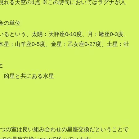
現れる天空の1点 ※この詩句においてはラグナが入
金の単位
るという、太陽：天秤座0-10度、月：蠍座0-3度、
、木星：山羊座0-5度、金星：乙女座0-27度、土星：牡
と
、凶星と共にある水星
の2つの室は良い組み合わせの星座交換だということで