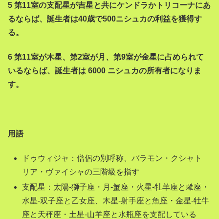
5 第11室の支配星が吉星と共にケンドラかトリコーナにあ
るならば、誕生者は40歳で500ニシュカの利益を獲得す
る。
6 第11室が木星、第2室が月、第9室が金星に占められて
いるならば、誕生者は 6000 ニシュカの所有者になりま
す。
用語
ドゥウィジャ：僧侶の別呼称、バラモン・クシャト
リア・ヴァイシャの三階級を指す
支配星：太陽-獅子座・月-蟹座・火星-牡羊座と蠍座・
水星-双子座と乙女座、木星-射手座と魚座・金星-牡牛
座と天秤座・土星-山羊座と水瓶座を支配している